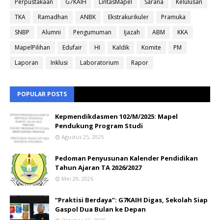
Perpustakaan
G7KAIH
LintasMapel
Sarana
Kelulusan
TKA
Ramadhan
ANBK
Ekstrakurikuler
Pramuka
SNBP
Alumni
Pengumuman
Ijazah
ABM
KKA
MapelPilihan
Edufair
HI
Kaldik
Komite
PM
Laporan
Inklusi
Laboratorium
Rapor
POPULAR POSTS
Kepmendikdasmen 102/M/2025: Mapel
Pendukung Program Studi
Agustus 25, 2025
Pedoman Penyusunan Kalender Pendidikan
Tahun Ajaran TA 2026/2027
Mei 29, 2026
“Praktisi Berdaya”: G7KAIH Digas, Sekolah Siap
Gaspol Dua Bulan ke Depan