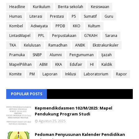
Headline
Kurikulum
Berita sekolah
Kesiswaan
Humas
Literasi
Prestasi
P5
Sumatif
Guru
Kombel
Adiwiyata
PPDB
KKO
Kultum
LintasMapel
PPL
Perpustakaan
G7KAIH
Sarana
TKA
Kelulusan
Ramadhan
ANBK
Ekstrakurikuler
Pramuka
SNBP
Alumni
Pengumuman
Ijazah
MapelPilihan
ABM
KKA
Edufair
HI
Kaldik
Komite
PM
Laporan
Inklusi
Laboratorium
Rapor
POPULAR POSTS
Kepmendikdasmen 102/M/2025: Mapel
Pendukung Program Studi
Agustus 25, 2025
Pedoman Penyusunan Kalender Pendidikan