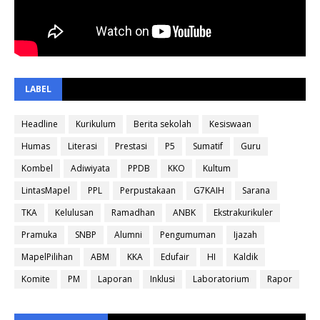
LABEL
Headline
Kurikulum
Berita sekolah
Kesiswaan
Humas
Literasi
Prestasi
P5
Sumatif
Guru
Kombel
Adiwiyata
PPDB
KKO
Kultum
LintasMapel
PPL
Perpustakaan
G7KAIH
Sarana
TKA
Kelulusan
Ramadhan
ANBK
Ekstrakurikuler
Pramuka
SNBP
Alumni
Pengumuman
Ijazah
MapelPilihan
ABM
KKA
Edufair
HI
Kaldik
Komite
PM
Laporan
Inklusi
Laboratorium
Rapor