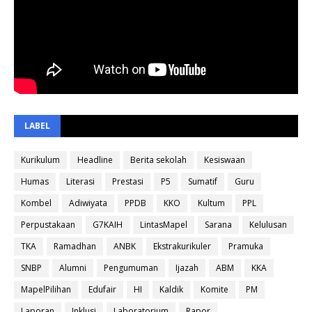
LABEL
Kurikulum
Headline
Berita sekolah
Kesiswaan
Humas
Literasi
Prestasi
P5
Sumatif
Guru
Kombel
Adiwiyata
PPDB
KKO
Kultum
PPL
Perpustakaan
G7KAIH
LintasMapel
Sarana
Kelulusan
TKA
Ramadhan
ANBK
Ekstrakurikuler
Pramuka
SNBP
Alumni
Pengumuman
Ijazah
ABM
KKA
MapelPilihan
Edufair
HI
Kaldik
Komite
PM
Laporan
Inklusi
Laboratorium
Rapor