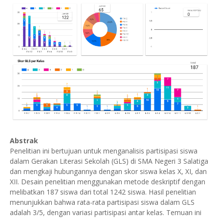
Abstrak
Penelitian ini bertujuan untuk menganalisis partisipasi siswa
dalam Gerakan Literasi Sekolah (GLS) di SMA Negeri 3 Salatiga
dan mengkaji hubungannya dengan skor siswa kelas X, XI, dan
XII. Desain penelitian menggunakan metode deskriptif dengan
melibatkan 187 siswa dari total 1242 siswa. Hasil penelitian
menunjukkan bahwa rata-rata partisipasi siswa dalam GLS
adalah 3/5, dengan variasi partisipasi antar kelas. Temuan ini