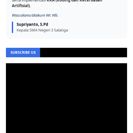
serta implementasi
KKA (Koding dan Kecerdasan
Artifisial)
.
Wassalamu’alaikum Wr. Wb.
Supriyanto, S.Pd
Kepala SMA Negeri 3 Salatiga
SUBSCRIBE US