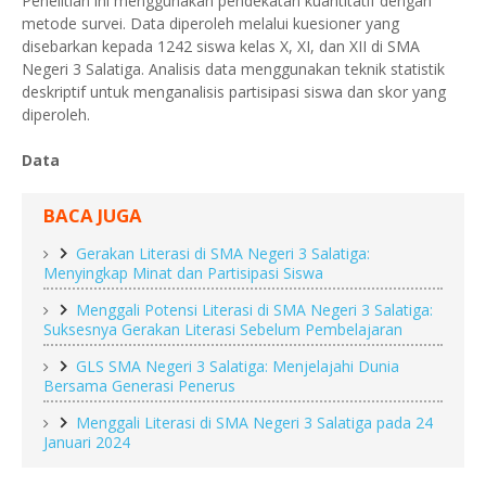
Penelitian ini menggunakan pendekatan kuantitatif dengan
metode survei. Data diperoleh melalui kuesioner yang
disebarkan kepada 1242 siswa kelas X, XI, dan XII di SMA
Negeri 3 Salatiga. Analisis data menggunakan teknik statistik
deskriptif untuk menganalisis partisipasi siswa dan skor yang
diperoleh.
Data
BACA JUGA
Gerakan Literasi di SMA Negeri 3 Salatiga:
Menyingkap Minat dan Partisipasi Siswa
Menggali Potensi Literasi di SMA Negeri 3 Salatiga:
Suksesnya Gerakan Literasi Sebelum Pembelajaran
GLS SMA Negeri 3 Salatiga: Menjelajahi Dunia
Bersama Generasi Penerus
Menggali Literasi di SMA Negeri 3 Salatiga pada 24
Januari 2024