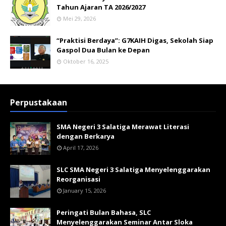
Tahun Ajaran TA 2026/2027
Mei 29, 2026
“Praktisi Berdaya”: G7KAIH Digas, Sekolah Siap
Gaspol Dua Bulan ke Depan
Oktober 16, 2025
Perpustakaan
SMA Negeri 3 Salatiga Merawat Literasi
dengan Berkarya
April 17, 2026
SLC SMA Negeri 3 Salatiga Menyelenggarakan
Reorganisasi
January 15, 2026
Peringati Bulan Bahasa, SLC
Menyelenggarakan Seminar Antar Sloka