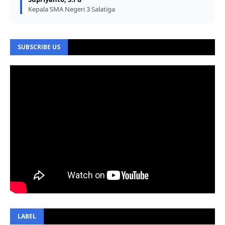
Kepala SMA Negeri 3 Salatiga
SUBSCRIBE US
LABEL