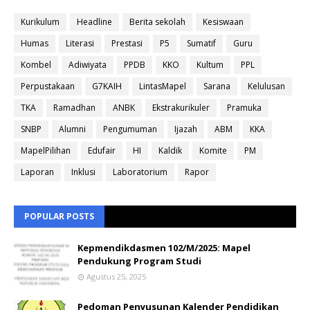
Kurikulum
Headline
Berita sekolah
Kesiswaan
Humas
Literasi
Prestasi
P5
Sumatif
Guru
Kombel
Adiwiyata
PPDB
KKO
Kultum
PPL
Perpustakaan
G7KAIH
LintasMapel
Sarana
Kelulusan
TKA
Ramadhan
ANBK
Ekstrakurikuler
Pramuka
SNBP
Alumni
Pengumuman
Ijazah
ABM
KKA
MapelPilihan
Edufair
HI
Kaldik
Komite
PM
Laporan
Inklusi
Laboratorium
Rapor
POPULAR POSTS
Kepmendikdasmen 102/M/2025: Mapel
Pendukung Program Studi
Agustus 25, 2025
Pedoman Penyusunan Kalender Pendidikan