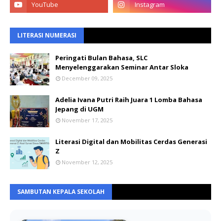
LITERASI NUMERASI
Peringati Bulan Bahasa, SLC
Menyelenggarakan Seminar Antar Sloka
December 09, 2025
Adelia Ivana Putri Raih Juara 1 Lomba Bahasa
Jepang di UGM
November 17, 2025
Literasi Digital dan Mobilitas Cerdas Generasi
Z
November 12, 2025
SAMBUTAN KEPALA SEKOLAH