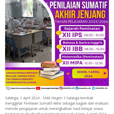
Salatiga, 1 April 2024 - SMA Negeri 3 Salatiga kembali
menggelar Penilaian Sumatif Akhir sebagai bagian dari evaluasi
metode pengajaran untuk meningkatkan hasil belajar siswa.
Kegiatan ini dijadwalkan berlangsung pada Senin, 1 April 2024,