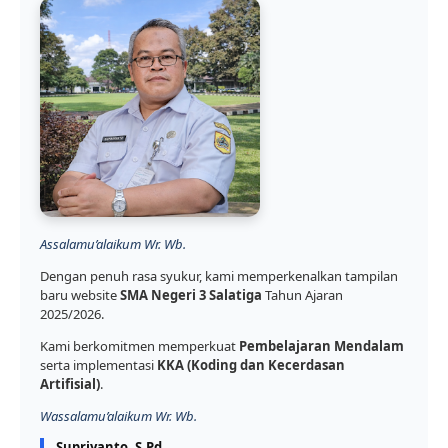
Assalamu’alaikum Wr. Wb.
Dengan penuh rasa syukur, kami memperkenalkan tampilan
baru website
SMA Negeri 3 Salatiga
Tahun Ajaran
2025/2026.
Kami berkomitmen memperkuat
Pembelajaran Mendalam
serta implementasi
KKA (Koding dan Kecerdasan
Artifisial)
.
Wassalamu’alaikum Wr. Wb.
Supriyanto, S.Pd