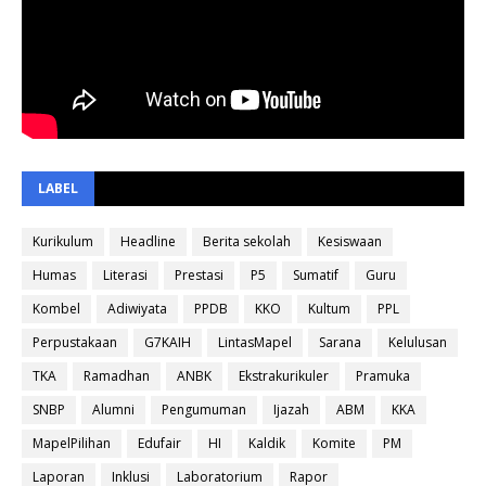
LABEL
Kurikulum
Headline
Berita sekolah
Kesiswaan
Humas
Literasi
Prestasi
P5
Sumatif
Guru
Kombel
Adiwiyata
PPDB
KKO
Kultum
PPL
Perpustakaan
G7KAIH
LintasMapel
Sarana
Kelulusan
TKA
Ramadhan
ANBK
Ekstrakurikuler
Pramuka
SNBP
Alumni
Pengumuman
Ijazah
ABM
KKA
MapelPilihan
Edufair
HI
Kaldik
Komite
PM
Laporan
Inklusi
Laboratorium
Rapor