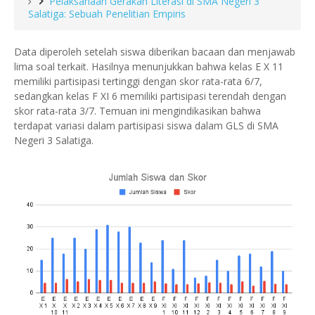
Pelaksanaan Gerakan Literasi di SMA Negeri 3
Salatiga: Sebuah Penelitian Empiris
Data diperoleh setelah siswa diberikan bacaan dan menjawab
lima soal terkait. Hasilnya menunjukkan bahwa kelas E X 11
memiliki partisipasi tertinggi dengan skor rata-rata 6/7,
sedangkan kelas F XI 6 memiliki partisipasi terendah dengan
skor rata-rata 3/7. Temuan ini mengindikasikan bahwa
terdapat variasi dalam partisipasi siswa dalam GLS di SMA
Negeri 3 Salatiga.