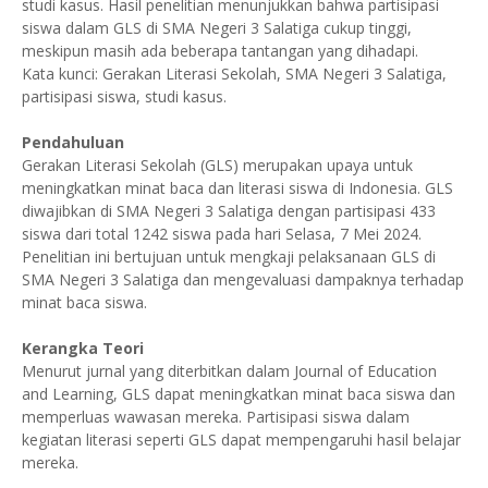
studi kasus. Hasil penelitian menunjukkan bahwa partisipasi
siswa dalam GLS di SMA Negeri 3 Salatiga cukup tinggi,
meskipun masih ada beberapa tantangan yang dihadapi.
Kata kunci: Gerakan Literasi Sekolah, SMA Negeri 3 Salatiga,
partisipasi siswa, studi kasus.
Pendahuluan
Gerakan Literasi Sekolah (GLS) merupakan upaya untuk
meningkatkan minat baca dan literasi siswa di Indonesia. GLS
diwajibkan di SMA Negeri 3 Salatiga dengan partisipasi 433
siswa dari total 1242 siswa pada hari Selasa, 7 Mei 2024.
Penelitian ini bertujuan untuk mengkaji pelaksanaan GLS di
SMA Negeri 3 Salatiga dan mengevaluasi dampaknya terhadap
minat baca siswa.
Kerangka Teori
Menurut jurnal yang diterbitkan dalam Journal of Education
and Learning, GLS dapat meningkatkan minat baca siswa dan
memperluas wawasan mereka. Partisipasi siswa dalam
kegiatan literasi seperti GLS dapat mempengaruhi hasil belajar
mereka.