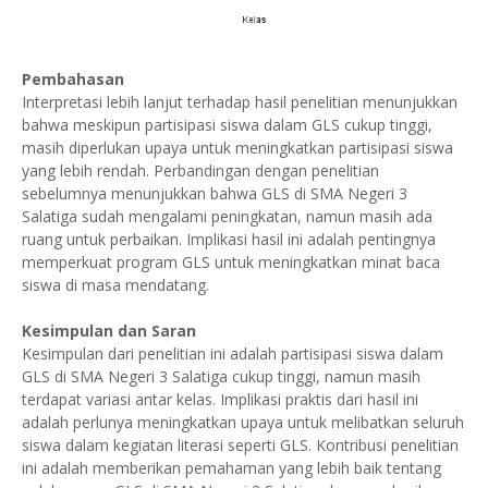
Pembahasan
Interpretasi lebih lanjut terhadap hasil penelitian menunjukkan
bahwa meskipun partisipasi siswa dalam GLS cukup tinggi,
masih diperlukan upaya untuk meningkatkan partisipasi siswa
yang lebih rendah. Perbandingan dengan penelitian
sebelumnya menunjukkan bahwa GLS di SMA Negeri 3
Salatiga sudah mengalami peningkatan, namun masih ada
ruang untuk perbaikan. Implikasi hasil ini adalah pentingnya
memperkuat program GLS untuk meningkatkan minat baca
siswa di masa mendatang.
Kesimpulan dan Saran
Kesimpulan dari penelitian ini adalah partisipasi siswa dalam
GLS di SMA Negeri 3 Salatiga cukup tinggi, namun masih
terdapat variasi antar kelas. Implikasi praktis dari hasil ini
adalah perlunya meningkatkan upaya untuk melibatkan seluruh
siswa dalam kegiatan literasi seperti GLS. Kontribusi penelitian
ini adalah memberikan pemahaman yang lebih baik tentang