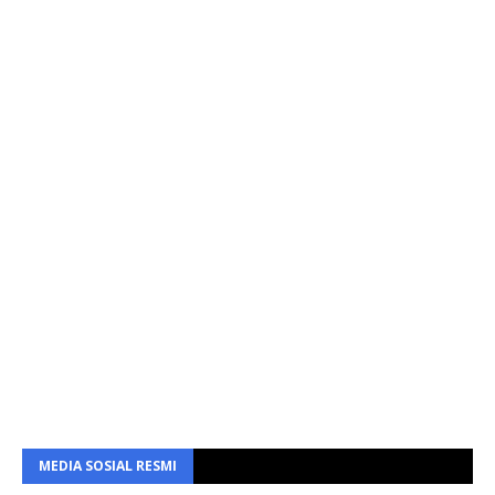
MEDIA SOSIAL RESMI