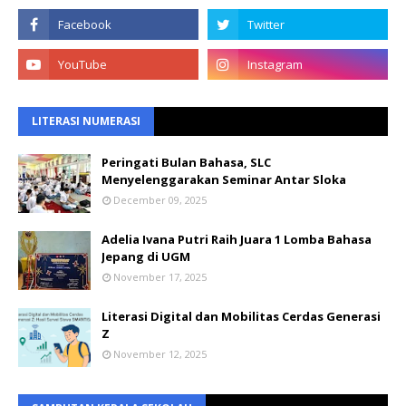
LITERASI NUMERASI
Peringati Bulan Bahasa, SLC
Menyelenggarakan Seminar Antar Sloka
December 09, 2025
Adelia Ivana Putri Raih Juara 1 Lomba Bahasa
Jepang di UGM
November 17, 2025
Literasi Digital dan Mobilitas Cerdas Generasi
Z
November 12, 2025