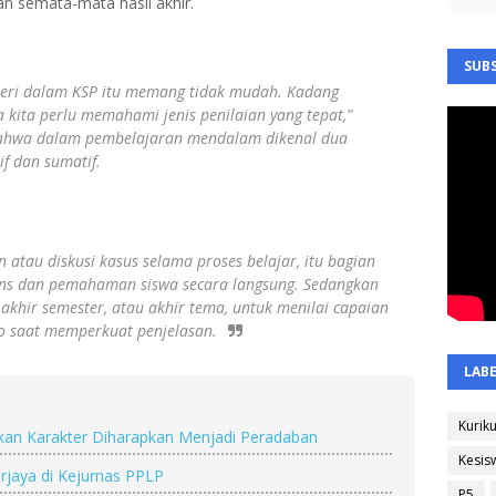
kan semata-mata hasil akhir.
SUBS
ri dalam KSP itu memang tidak mudah. Kadang
 kita perlu memahami jenis penilaian yang tepat,”
bahwa dalam pembelajaran mendalam dikenal dua
if dan sumatif.
 atau diskusi kasus selama proses belajar, itu bagian
spons dan pemahaman siswa secara langsung. Sedangkan
, akhir semester, atau akhir tema, untuk menilai capaian
o saat memperkuat penjelasan.
LAB
Kurik
kan Karakter Diharapkan Menjadi Peradaban
Kesis
rjaya di Kejurnas PPLP
P5