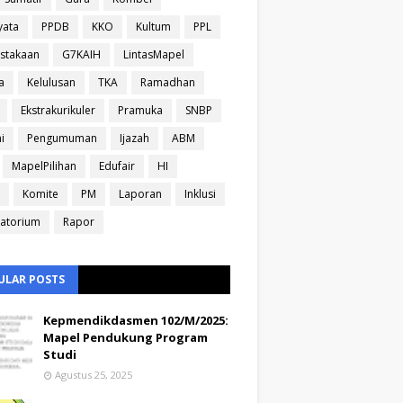
yata
PPDB
KKO
Kultum
PPL
stakaan
G7KAIH
LintasMapel
a
Kelulusan
TKA
Ramadhan
Ekstrakurikuler
Pramuka
SNBP
i
Pengumuman
Ijazah
ABM
MapelPilihan
Edufair
HI
Komite
PM
Laporan
Inklusi
atorium
Rapor
ULAR POSTS
Kepmendikdasmen 102/M/2025:
Mapel Pendukung Program
Studi
Agustus 25, 2025