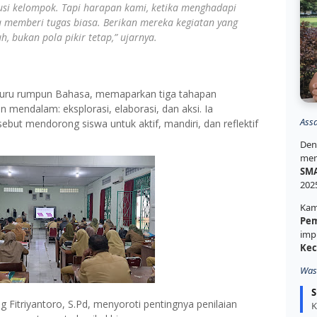
kusi kelompok. Tapi harapan kami, ketika menghadapi
ya memberi tugas biasa. Berikan mereka kegiatan yang
 bukan pola pikir tetap,” ujarnya.
d, guru rumpun Bahasa, memaparkan tiga tahapan
mendalam: eksplorasi, elaborasi, dan aksi. Ia
Ass
but mendorong siswa untuk aktif, mandiri, dan reflektif
Den
mem
SMA
202
Kam
Pem
imp
Kec
Was
S
 Fitriyantoro, S.Pd, menyoroti pentingnya penilaian
K