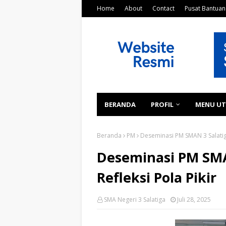
Home
About
Contact
Pusat Bantuan
BERANDA
PROFIL
MENU U
Beranda
PM
Deseminasi PM SMAN 3 Salatiga:
Deseminasi PM SMAN
Refleksi Pola Pikir
SMA Negeri 3 Salatiga
Juli 28, 2025