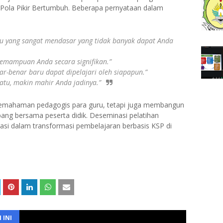
 Pola Pikir Bertumbuh. Beberapa pernyataan dalam
 yang sangat mendasar yang tidak banyak dapat Anda
emampuan Anda secara signifikan.”
-benar baru dapat dipelajari oleh siapapun.”
atu, makin mahir Anda jadinya.”
 pemahaman pedagogis para guru, tetapi juga membangun
bang bersama peserta didik. Deseminasi pelatihan
rasi dalam transformasi pembelajaran berbasis KSP di
 INI