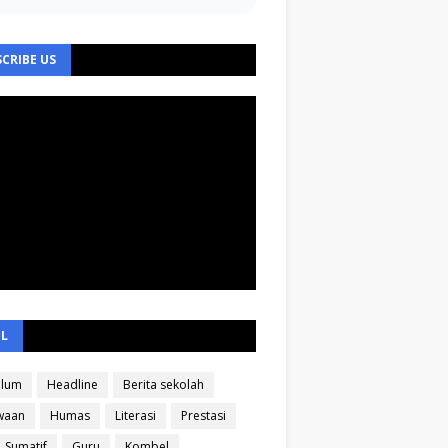
CRIBE US
EL
ulum
Headline
Berita sekolah
waan
Humas
Literasi
Prestasi
Sumatif
Guru
Kombel