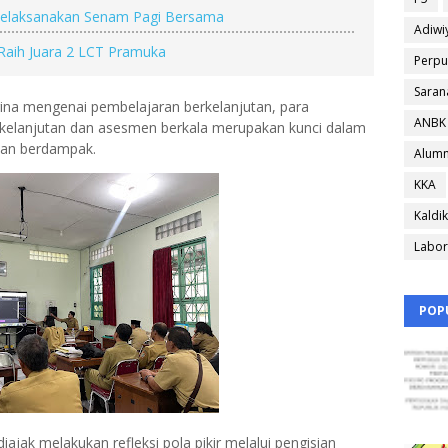
Melaksanakan Senam Pagi Bersama
Adiwi
aih Juara 2 LCT Pramuka
Perpu
Saran
ina mengenai pembelajaran berkelanjutan, para
ANBK
rkelanjutan dan asesmen berkala merupakan kunci dalam
an berdampak.
Alumn
KKA
Kaldik
Labor
POP
iajak melakukan refleksi pola pikir melalui pengisian