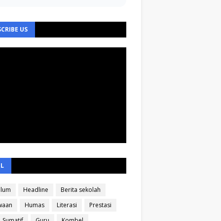
CRIBE US
EL
ulum
Headline
Berita sekolah
waan
Humas
Literasi
Prestasi
Sumatif
Guru
Kombel