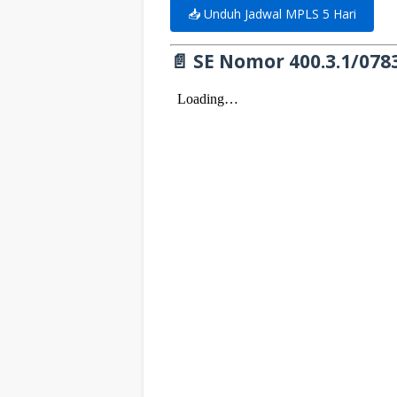
📥 Unduh Jadwal MPLS 5 Hari
📄 SE Nomor 400.3.1/07