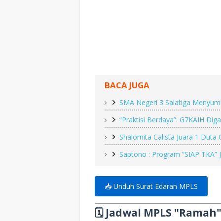
BACA JUGA
SMA Negeri 3 Salatiga Menyum
“Praktisi Berdaya”: G7KAIH Dig
Shalomita Calista Juara 1 Duta
Saptono : Program “SIAP TKA” J
📥 Unduh Surat Edaran MPLS
🗓️ Jadwal MPLS "Ramah"