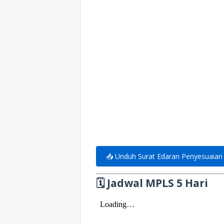
📥 Unduh Surat Edaran Penyesuaia
🗓️ Jadwal MPLS 5 Hari