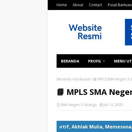
Home
About
Contact
Pusat Bantuan
BERANDA
PROFIL
MENU U
Beranda
Kurikulum
📘 MPLS SMA Negeri 3 S
📘 MPLS SMA Negeri
SMA Negeri 3 Salatiga
Juli 12, 2025
ik, Responsif, Sportif, Akhlak Mulia, Memesona, Antusi