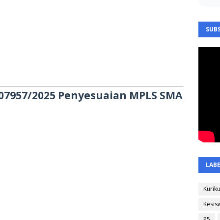
SUBS
1/07957/2025 Penyesuaian MPLS SMA
LAB
Kurik
Kesis
P5