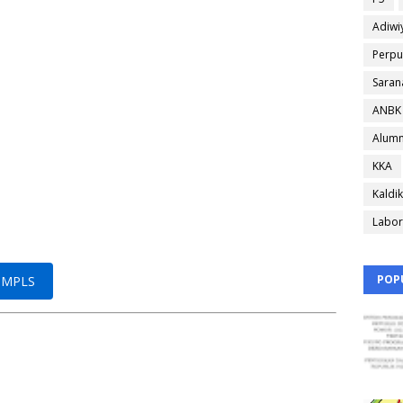
Adiwi
Perpu
Saran
ANBK
Alumn
KKA
Kaldik
Labor
POP
n MPLS