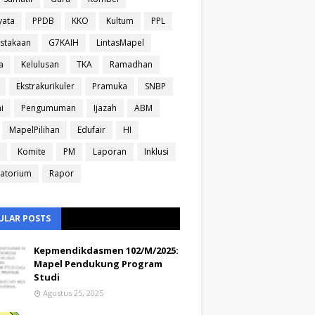
yata
PPDB
KKO
Kultum
PPL
stakaan
G7KAIH
LintasMapel
a
Kelulusan
TKA
Ramadhan
Ekstrakurikuler
Pramuka
SNBP
i
Pengumuman
Ijazah
ABM
MapelPilihan
Edufair
HI
Komite
PM
Laporan
Inklusi
atorium
Rapor
ULAR POSTS
Kepmendikdasmen 102/M/2025:
Mapel Pendukung Program
Studi
Agustus 25, 2025