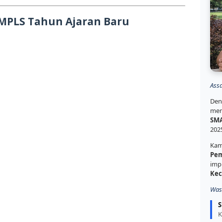
 MPLS Tahun Ajaran Baru
Ass
Den
mem
SMA
202
Kam
Pem
imp
Kec
Was
S
K