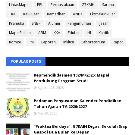
LintasMapel
PPL
Perpustakaan
G7KAIH
Sarana
TKA
Kelulusan
Ramadhan
ANBK
Ekstrakurikuler
Pramuka
SNBP
Alumni
Pengumuman
Ijazah
MapelPilihan
ABM
KKA
Edufair
HI
Kaldik
Komite
PM
Laporan
Inklusi
Laboratorium
Rapor
POPULAR POSTS
Kepmendikdasmen 102/M/2025: Mapel
Pendukung Program Studi
Agustus 25, 2025
Pedoman Penyusunan Kalender Pendidikan
Tahun Ajaran TA 2026/2027
Mei 29, 2026
“Praktisi Berdaya”: G7KAIH Digas, Sekolah Siap
Gaspol Dua Bulan ke Depan