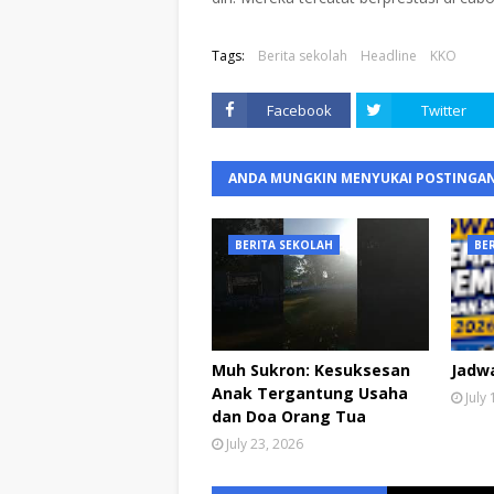
Tags:
Berita sekolah
Headline
KKO
Facebook
Twitter
ANDA MUNGKIN MENYUKAI POSTINGAN
BERITA SEKOLAH
BE
Muh Sukron: Kesuksesan
Jadw
Anak Tergantung Usaha
July
dan Doa Orang Tua
July 23, 2026