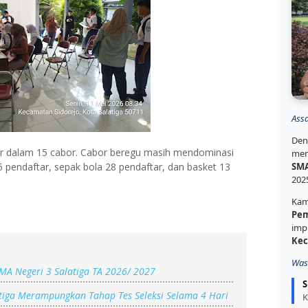
Ass
Den
bar dalam 15 cabor. Cabor beregu masih mendominasi
mem
6 pendaftar, sepak bola 28 pendaftar, dan basket 13
SMA
202
Kam
Pem
imp
Kec
Was
A Negeri 3 Salatiga TA 2026/ 2027
S
tiga Merampungkan Tahap Tes Seleksi Selama 4 Hari
K