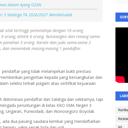
Emas dalam Ajang O2SN
ri 3 Salatiga TA 2026/2027 Membeludak
SUBS
cak silat tertinggi peminatnya dengan 18 orang
9 orang, atletik 6 orang. Bulutangkis dan renang sama-
an panahan 3 orang. Karate dan judo sama-sama 2
nis, dan menembak masing-masing 1 pendaftar.
1 pendaftar yang tidak melampirkan bukti prestasi
h memberikan pengertian kepada yang bersangkutan dan
m seleksi terkait piagam atau sertifikat kejuaraan
LAB
didominasi pendaftar dari Salatiga dan sekitarnya, tapi
 mengadu peruntungan di kelas KKO SMA Negeri 3
Kurik
ung, Ungaran, Purwodadi, dan Wonosegoro Boyolali.
Kesis
tu, ada dua pasang saudara kembar yang mendaftarkan
or beregu, yakni sepak bola dan voli.
P5