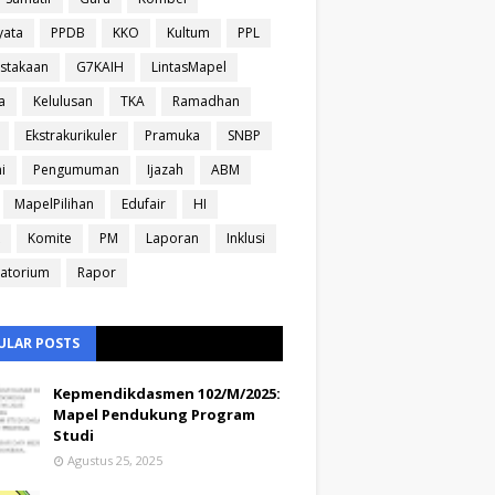
yata
PPDB
KKO
Kultum
PPL
stakaan
G7KAIH
LintasMapel
a
Kelulusan
TKA
Ramadhan
Ekstrakurikuler
Pramuka
SNBP
i
Pengumuman
Ijazah
ABM
MapelPilihan
Edufair
HI
Komite
PM
Laporan
Inklusi
atorium
Rapor
ULAR POSTS
Kepmendikdasmen 102/M/2025:
Mapel Pendukung Program
Studi
Agustus 25, 2025