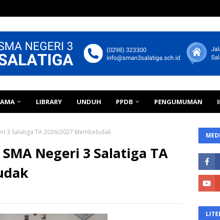
TAMA
LIBRARY
UNDUH
PPDB
PENGUMUMAN
ri 3 Salatiga TA 2026/2027 Membeludak
MEDI
 SMA Negeri 3 Salatiga TA
udak
LITE