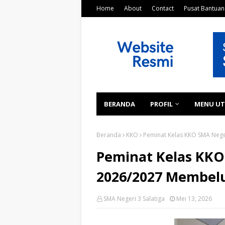
Home
About
Contact
Pusat Bantuan
BERANDA
PROFIL
MENU U
Beranda
KKO
Peminat Kelas KKO SMA Nege
Peminat Kelas KKO
2026/2027 Membel
SMA Negeri 3 Salatiga
Mei 13, 2026