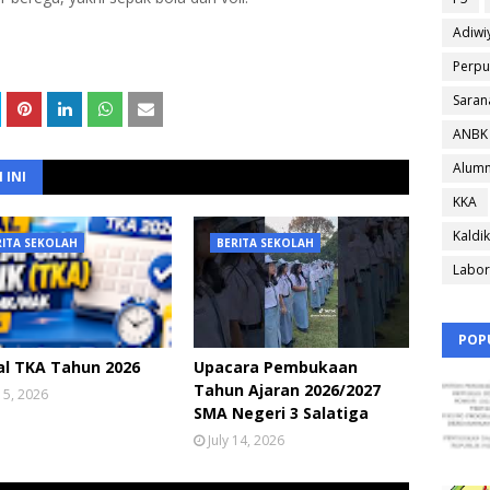
Adiwi
Perpu
Saran
ANBK
Alumn
 INI
KKA
Kaldik
RITA SEKOLAH
BERITA SEKOLAH
Labor
POP
al TKA Tahun 2026
Upacara Pembukaan
Tahun Ajaran 2026/2027
 15, 2026
SMA Negeri 3 Salatiga
July 14, 2026