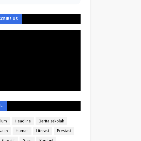
CRIBE US
EL
ulum
Headline
Berita sekolah
waan
Humas
Literasi
Prestasi
Sumatif
Guru
Kombel