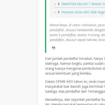
SMANTISA Meraih 7 Medali 
Peminat Kelas KKO SMA Nege
Menariknya, di cabor individual, pen
pendaftar, disusul taekwondo dengan 
sama 5 pendaftar, wushu 4 orang, d
pendaftar, disusul sepak takraw, te
Dari jumlah pendaftar tersebut, hanya 
olahraga. Namun begitu, panitia suda
orang tuanya mengenai pembobotan dala
sesuai ketentuan yang berlaku.
Dalam SPMB KKO tahun ini, neski masih 
masyarakat luar daerah juga berminat
Salatiga. Ada pendaftar dari Temangg
Menariknya, dari sejumlah pendaftar i
diri. Mereka tercatat berprestasi di cab