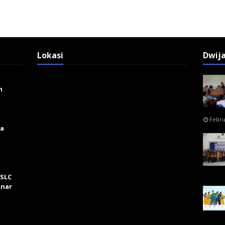
Lokasi
Dwij
n
Febru
ga
 SLC
inar