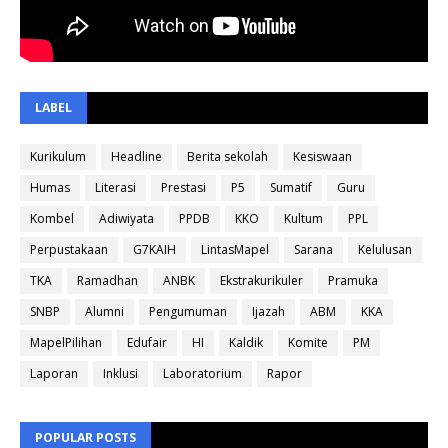
LABEL
Kurikulum
Headline
Berita sekolah
Kesiswaan
Humas
Literasi
Prestasi
P5
Sumatif
Guru
Kombel
Adiwiyata
PPDB
KKO
Kultum
PPL
Perpustakaan
G7KAIH
LintasMapel
Sarana
Kelulusan
TKA
Ramadhan
ANBK
Ekstrakurikuler
Pramuka
SNBP
Alumni
Pengumuman
Ijazah
ABM
KKA
MapelPilihan
Edufair
HI
Kaldik
Komite
PM
Laporan
Inklusi
Laboratorium
Rapor
POPULAR POSTS