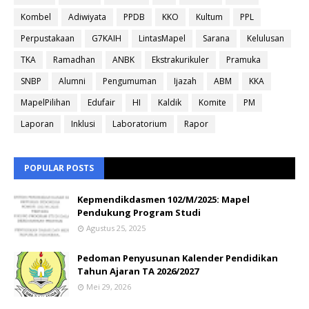
Kombel
Adiwiyata
PPDB
KKO
Kultum
PPL
Perpustakaan
G7KAIH
LintasMapel
Sarana
Kelulusan
TKA
Ramadhan
ANBK
Ekstrakurikuler
Pramuka
SNBP
Alumni
Pengumuman
Ijazah
ABM
KKA
MapelPilihan
Edufair
HI
Kaldik
Komite
PM
Laporan
Inklusi
Laboratorium
Rapor
POPULAR POSTS
Kepmendikdasmen 102/M/2025: Mapel
Pendukung Program Studi
Agustus 25, 2025
Pedoman Penyusunan Kalender Pendidikan
Tahun Ajaran TA 2026/2027
Mei 29, 2026