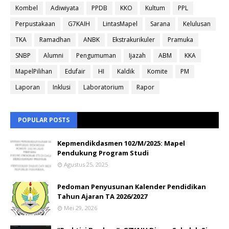
Kombel
Adiwiyata
PPDB
KKO
Kultum
PPL
Perpustakaan
G7KAIH
LintasMapel
Sarana
Kelulusan
TKA
Ramadhan
ANBK
Ekstrakurikuler
Pramuka
SNBP
Alumni
Pengumuman
Ijazah
ABM
KKA
MapelPilihan
Edufair
HI
Kaldik
Komite
PM
Laporan
Inklusi
Laboratorium
Rapor
POPULAR POSTS
Kepmendikdasmen 102/M/2025: Mapel
Pendukung Program Studi
Agustus 25, 2025
Pedoman Penyusunan Kalender Pendidikan
Tahun Ajaran TA 2026/2027
Mei 29, 2026