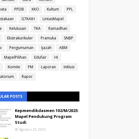
yata
PPDB
KKO
Kultum
PPL
stakaan
G7KAIH
LintasMapel
a
Kelulusan
TKA
Ramadhan
Ekstrakurikuler
Pramuka
SNBP
i
Pengumuman
Ijazah
ABM
MapelPilihan
Edufair
HI
Komite
PM
Laporan
Inklusi
atorium
Rapor
ULAR POSTS
Kepmendikdasmen 102/M/2025:
Mapel Pendukung Program
Studi
Agustus 25, 2025