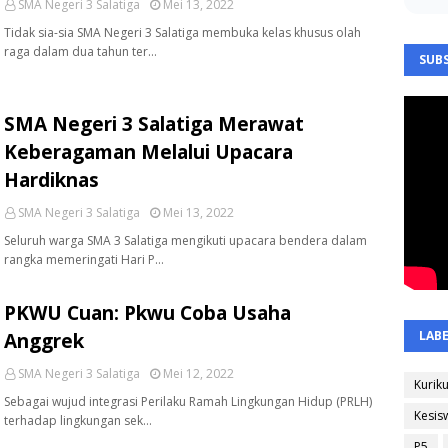
SMA Negeri 3 Salatiga
Mei 13, 2022
Tidak sia-sia SMA Negeri 3 Salatiga membuka kelas khusus olah
raga dalam dua tahun ter…
SUBS
SMA Negeri 3 Salatiga Merawat
Keberagaman Melalui Upacara
Hardiknas
SMA Negeri 3 Salatiga
Mei 13, 2022
Seluruh warga SMA 3 Salatiga mengikuti upacara bendera dalam
rangka memeringati Hari P…
PKWU Cuan: Pkwu Coba Usaha
LAB
Anggrek
SMA Negeri 3 Salatiga
Mei 12, 2022
Kurik
Sebagai wujud integrasi Perilaku Ramah Lingkungan Hidup (PRLH)
Kesis
terhadap lingkungan sek…
P5