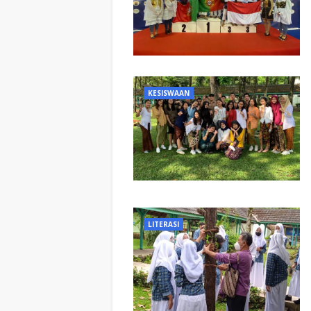
KESISWAAN
LITERASI