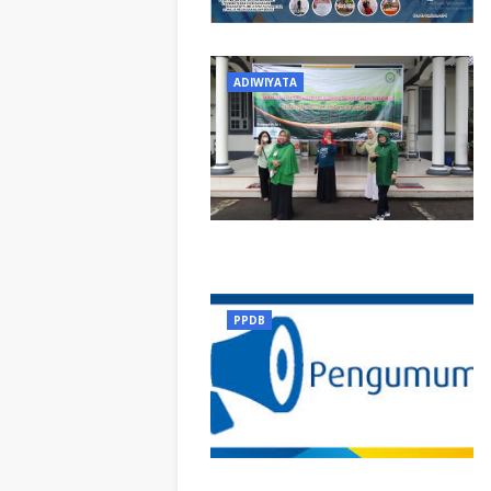
ADIWIYATA
PPDB