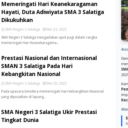
Memeringati Hari Keanekaragaman
Hayati, Duta Adiwiyata SMA 3 Salatiga
Dikukuhkan
SMA Negeri 3 Salatiga
Mei 23, 2022
SMA Negeri 3 Salatiga mengadakan apel pagi dalam rangka
memeringati Hari Keanekaragama…
Ass
Prestasi Nasional dan Internasional
Den
mem
SMAN 3 Salatiga Pada Hari
SMA
Kebangkitan Nasional
202
SMA Negeri 3 Salatiga
Mei 20, 2022
Kam
Pem
Pada upacara bendera memeringati Hari Kebangkitan Nasional
imp
yang dipusatkan di lapang…
Kec
Was
SMA Negeri 3 Salatiga Ukir Prestasi
S
Tingkat Dunia
K