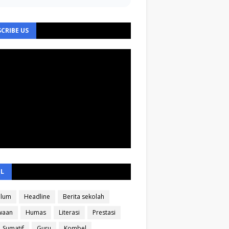
CRIBE US
EL
ulum
Headline
Berita sekolah
waan
Humas
Literasi
Prestasi
Sumatif
Guru
Kombel