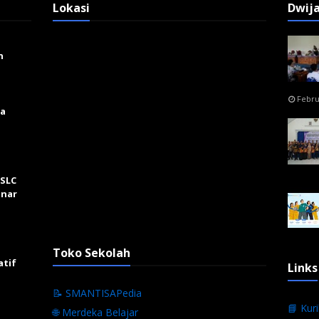
Lokasi
Dwij
n
Febru
ga
 SLC
inar
Toko Sekolah
atif
Links
📝 SMANTISAPedia
📘 Kur
🌐 Merdeka Belajar