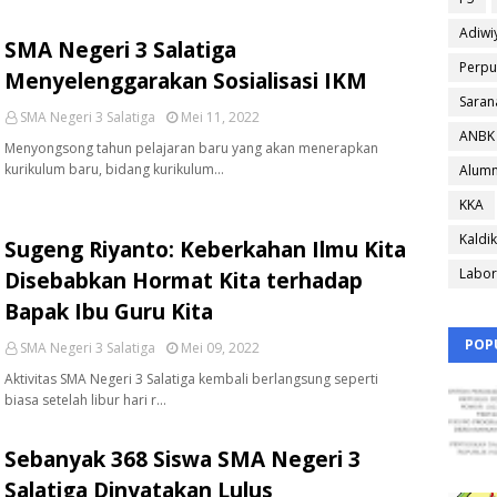
Adiwi
SMA Negeri 3 Salatiga
Perpu
Menyelenggarakan Sosialisasi IKM
Saran
SMA Negeri 3 Salatiga
Mei 11, 2022
ANBK
Menyongsong tahun pelajaran baru yang akan menerapkan
kurikulum baru, bidang kurikulum…
Alumn
KKA
Kaldik
Sugeng Riyanto: Keberkahan Ilmu Kita
Labor
Disebabkan Hormat Kita terhadap
Bapak Ibu Guru Kita
POP
SMA Negeri 3 Salatiga
Mei 09, 2022
Aktivitas SMA Negeri 3 Salatiga kembali berlangsung seperti
biasa setelah libur hari r…
Sebanyak 368 Siswa SMA Negeri 3
Salatiga Dinyatakan Lulus