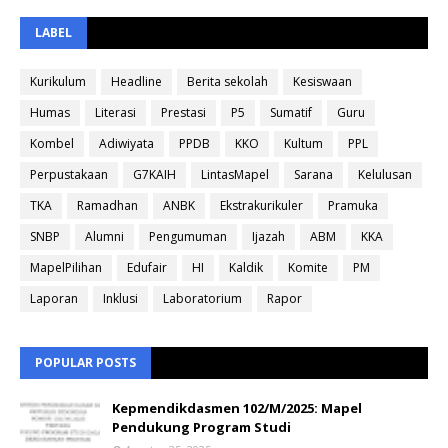
LABEL
Kurikulum
Headline
Berita sekolah
Kesiswaan
Humas
Literasi
Prestasi
P5
Sumatif
Guru
Kombel
Adiwiyata
PPDB
KKO
Kultum
PPL
Perpustakaan
G7KAIH
LintasMapel
Sarana
Kelulusan
TKA
Ramadhan
ANBK
Ekstrakurikuler
Pramuka
SNBP
Alumni
Pengumuman
Ijazah
ABM
KKA
MapelPilihan
Edufair
HI
Kaldik
Komite
PM
Laporan
Inklusi
Laboratorium
Rapor
POPULAR POSTS
Kepmendikdasmen 102/M/2025: Mapel
Pendukung Program Studi