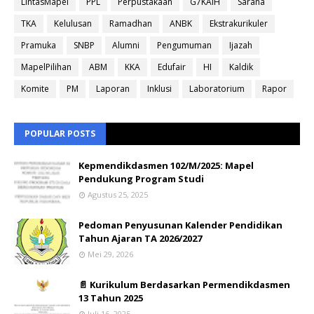
LintasMapel
PPL
Perpustakaan
G7KAIH
Sarana
TKA
Kelulusan
Ramadhan
ANBK
Ekstrakurikuler
Pramuka
SNBP
Alumni
Pengumuman
Ijazah
MapelPilihan
ABM
KKA
Edufair
HI
Kaldik
Komite
PM
Laporan
Inklusi
Laboratorium
Rapor
POPULAR POSTS
Kepmendikdasmen 102/M/2025: Mapel
Pendukung Program Studi
Agustus 25, 2025
Pedoman Penyusunan Kalender Pendidikan
Tahun Ajaran TA 2026/2027
Mei 29, 2026
📄 Kurikulum Berdasarkan Permendikdasmen
13 Tahun 2025
Juli 16, 2025