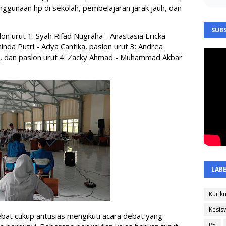
ggunaan hp di sekolah, pembelajaran jarak jauh, dan 
SUBS
n urut 1: 
Syah Rifad Nugraha - Anastasia Ericka 
inda Putri - Adya Cantika, paslon urut 3: Andrea 
a, dan paslon urut 4: Zacky Ahmad - Muhammad Akbar 
LAB
Kurik
Kesis
bat cukup antusias mengikuti acara debat yang 
P5