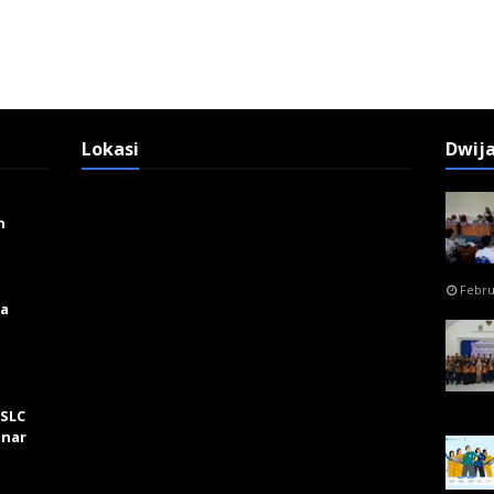
Lokasi
Dwij
n
Febru
ga
 SLC
inar