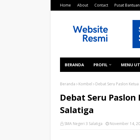
Home
About
Contact
Pusat Bantuan
BERANDA
PROFIL
MENU U
Beranda
Kombel
Debat Seru Paslon Ketua 
Debat Seru Paslon 
Salatiga
SMA Negeri 3 Salatiga
November 14, 2