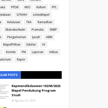
yata
PPDB
KKO
Kultum
PPL
stakaan
G7KAIH
LintasMapel
a
Kelulusan
TKA
Ramadhan
Ekstrakurikuler
Pramuka
SNBP
i
Pengumuman
Ijazah
ABM
MapelPilihan
Edufair
HI
Komite
PM
Laporan
Inklusi
atorium
Rapor
ULAR POSTS
Kepmendikdasmen 102/M/2025:
Mapel Pendukung Program
Studi
Agustus 25, 2025