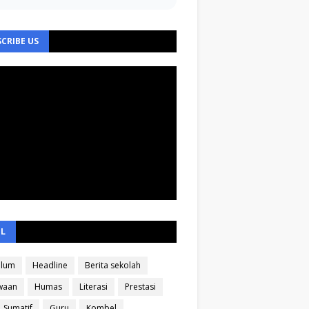
CRIBE US
EL
ulum
Headline
Berita sekolah
waan
Humas
Literasi
Prestasi
Sumatif
Guru
Kombel