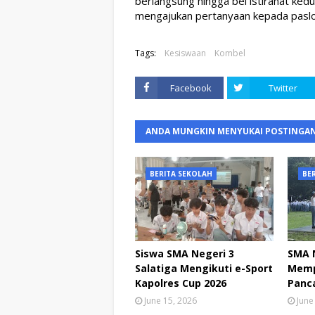
berlangsung hingga bel istirahat ked
mengajukan pertanyaan kepada paslo
Tags:
Kesiswaan
Kombel
Facebook
Twitter
ANDA MUNGKIN MENYUKAI POSTINGAN
BERITA SEKOLAH
BE
Siswa SMA Negeri 3
SMA N
Salatiga Mengikuti e-Sport
Mempe
Kapolres Cup 2026
Panca
June 15, 2026
June