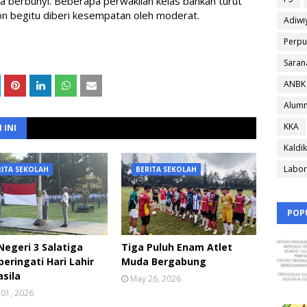
ua berbunyi. Beberapa perwakilan kelas bahkan turut 
n begitu diberi kesempatan oleh moderat.
Adiwi
Perpu
Saran
ANBK
Alumn
KKA
 INI
Kaldik
Labor
RITA SEKOLAH
BERITA SEKOLAH
POP
egeri 3 Salatiga
Tiga Puluh Enam Atlet
ringati Hari Lahir
Muda Bergabung
sila
May 26, 2026
 01, 2026