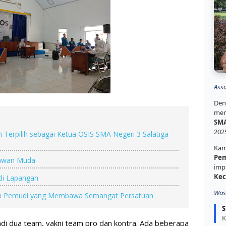
Ass
Den
mem
SMA
202
 Terpilih sebagai Ketua OSIS SMA Negeri 3 Salatiga
Kam
Pem
lawan Muda
imp
Kec
di Lapangan
Was
dan Pemudi yang Membawa Semangat Persatuan
S
K
i dua team, yakni team pro dan kontra. Ada beberapa 