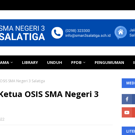
TAMA
LIBRARY
UNDUH
PPDB
PENGUMUMAN
OSIS SMA Negeri 3 Salatiga
MEDI
Ketua OSIS SMA Negeri 3
022
LITE