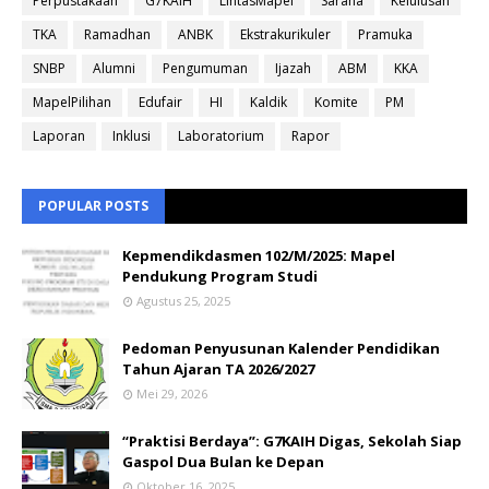
Perpustakaan
G7KAIH
LintasMapel
Sarana
Kelulusan
TKA
Ramadhan
ANBK
Ekstrakurikuler
Pramuka
SNBP
Alumni
Pengumuman
Ijazah
ABM
KKA
MapelPilihan
Edufair
HI
Kaldik
Komite
PM
Laporan
Inklusi
Laboratorium
Rapor
POPULAR POSTS
Kepmendikdasmen 102/M/2025: Mapel
Pendukung Program Studi
Agustus 25, 2025
Pedoman Penyusunan Kalender Pendidikan
Tahun Ajaran TA 2026/2027
Mei 29, 2026
“Praktisi Berdaya”: G7KAIH Digas, Sekolah Siap
Gaspol Dua Bulan ke Depan
Oktober 16, 2025