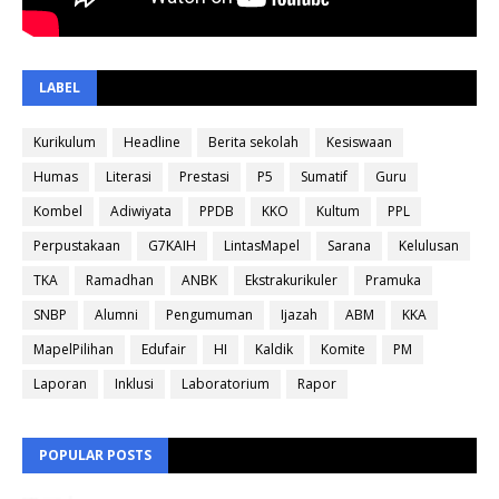
LABEL
Kurikulum
Headline
Berita sekolah
Kesiswaan
Humas
Literasi
Prestasi
P5
Sumatif
Guru
Kombel
Adiwiyata
PPDB
KKO
Kultum
PPL
Perpustakaan
G7KAIH
LintasMapel
Sarana
Kelulusan
TKA
Ramadhan
ANBK
Ekstrakurikuler
Pramuka
SNBP
Alumni
Pengumuman
Ijazah
ABM
KKA
MapelPilihan
Edufair
HI
Kaldik
Komite
PM
Laporan
Inklusi
Laboratorium
Rapor
POPULAR POSTS