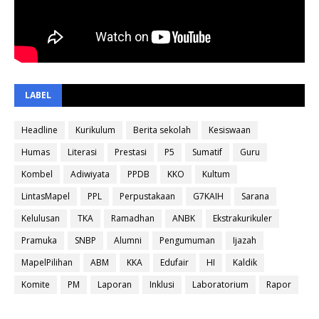
LABEL
Headline
Kurikulum
Berita sekolah
Kesiswaan
Humas
Literasi
Prestasi
P5
Sumatif
Guru
Kombel
Adiwiyata
PPDB
KKO
Kultum
LintasMapel
PPL
Perpustakaan
G7KAIH
Sarana
Kelulusan
TKA
Ramadhan
ANBK
Ekstrakurikuler
Pramuka
SNBP
Alumni
Pengumuman
Ijazah
MapelPilihan
ABM
KKA
Edufair
HI
Kaldik
Komite
PM
Laporan
Inklusi
Laboratorium
Rapor